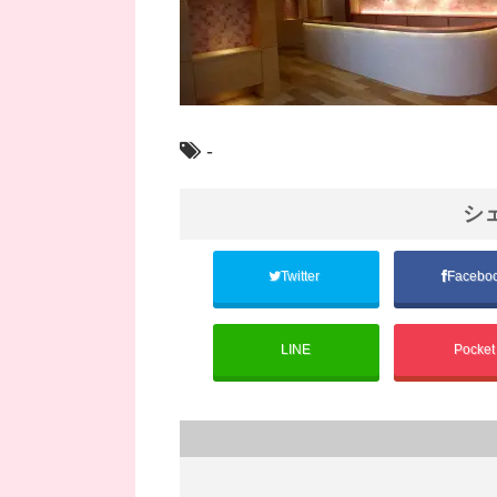
-
シ
Twitter
Facebo
LINE
Pocke