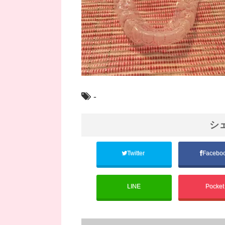
-
シ
Twitter
Facebo
LINE
Pocke