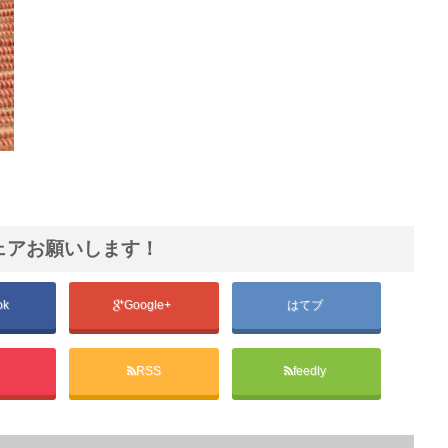
ェアお願いします！
ok
Google+
はてブ
t
RSS
feedly